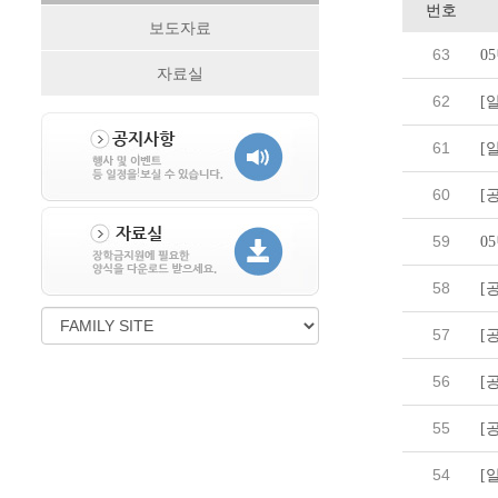
번호
보도자료
63
0
자료실
62
[
61
[
60
[
59
0
58
[
57
[
56
[
55
[
54
[