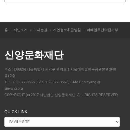
홈
재단소개
오시는길
개인정보취급방침
이메일무단수집거부
신양문화재단
주소 : [08826] 서울특별시 관악구 관악로 1 서울대학교연구공원본관(940
동) 2층
TEL : 02) 877-8566 , FAX : 02) 877-8567, E-MAIL : sinyang @
sinyang.org
COPYRIGHT (c) 2017 재단법인 신양문화재단, ALL RIGHTS RESERVED.
QUICK LINK