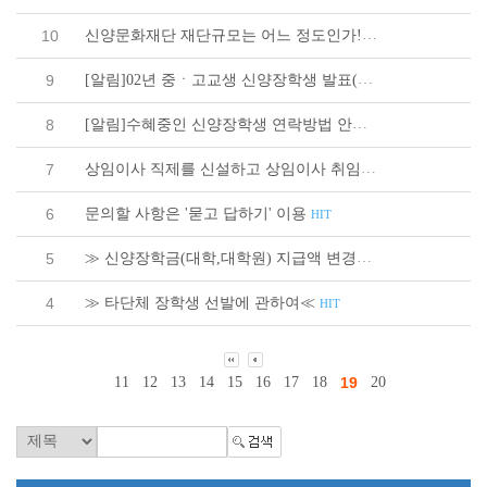
신양문화재단 재단규모는 어느 정도인가!
10
HIT
[알림]02년 중ㆍ고교생 신양장학생 발표(전체)
9
HIT
[알림]수혜중인 신양장학생 연락방법 안내
8
HIT
상임이사 직제를 신설하고 상임이사 취임
7
HIT
문의할 사항은 '묻고 답하기' 이용
6
HIT
≫ 신양장학금(대학,대학원) 지급액 변경≪
5
HIT
≫ 타단체 장학생 선발에 관하여≪
4
HIT
11
12
13
14
15
16
17
18
19
20