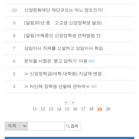
신양문화재단 재단규모는 어느 정도인가!
10
HIT
[알림]02년 중ㆍ고교생 신양장학생 발표(전체)
9
HIT
[알림]수혜중인 신양장학생 연락방법 안내
8
HIT
상임이사 직제를 신설하고 상임이사 취임
7
HIT
문의할 사항은 '묻고 답하기' 이용
6
HIT
≫ 신양장학금(대학,대학원) 지급액 변경≪
5
HIT
≫ 타단체 장학생 선발에 관하여≪
4
HIT
11
12
13
14
15
16
17
18
19
20