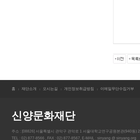
홈
재단소개
오시는길
개인정보취급방침
이메일무단수집거부
신양문화재단
주소 : [08826] 서울특별시 관악구 관악로 1 서울대학교연구공원본관(940동) 
TEL : 02) 877-8566 , FAX : 02) 877-8567, E-MAIL : sinyang @ sinyang.org